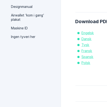
Designmanual
Airwallet 'kom i gang'
plakat
Download PD
Maskine ID
Engelsk
Ingen tyveri her
Dansk
Tysk
Fransk
Spansk
Polsk