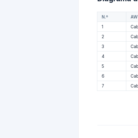
N.º
AW 
1
Cab
2
Cab
3
Cab
4
Cab
5
Cab
6
Cab
7
Cab