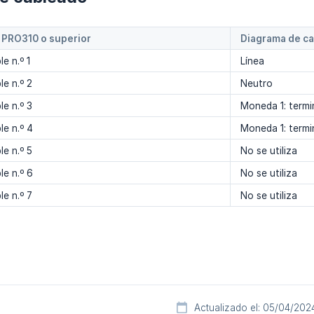
PRO310 o superior
Diagrama de c
le n.º 1
Línea
le n.º 2
Neutro
le n.º 3
Moneda 1: termin
le n.º 4
Moneda 1: termi
le n.º 5
No se utiliza
le n.º 6
No se utiliza
le n.º 7
No se utiliza
Actualizado el: 05/04/202