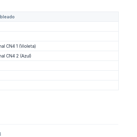
ableado
al CN4 1 (Violeta)
nal CN4 2 (Azul)
4