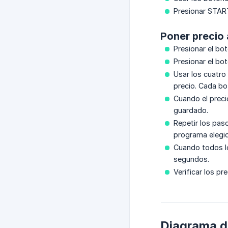
Presionar START
Poner precio 
Presionar el bo
Presionar el bo
Usar los cuatr
precio. Cada bo
Cuando el preci
guardado.
Repetir los pas
programa elegid
Cuando todos lo
segundos.
Verificar los p
Diagrama d