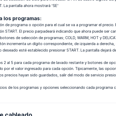
. La pantalla ahora mostrará “SE”
a los programas:
tón de programa o opción para el cual se va a programar el precio. 
tón START. El precio parpadeará indicando que ahora puede ser ca
o botones de selección de programas; COLD, WARM, HOT y DELICATE
tón incrementa un dígito correspondiente, de izquierda a derecha, e
o deseado esté establecido presionar START. La pantalla dejará de
os 2 al 5 para cada programa de lavado restante y botones de opci
o por el valor ingresado para cada opción. Típicamente, las opcio
s precios hayan sido guardados, salir del modo de servicio presio
recios de los programas y opciones seleccionando cada programa co
e cableado