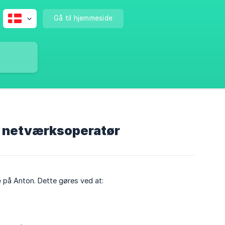
Gå til hjemmeside
og netværksoperatør
e
på Anton. Dette gøres ved at: