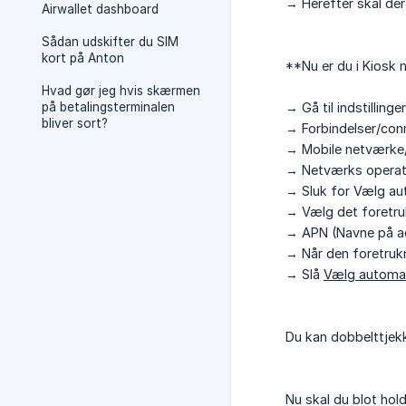
→ Herefter skal der
Airwallet dashboard
Sådan udskifter du SIM
kort på Anton
**Nu er du i Kiosk 
Hvad gør jeg hvis skærmen
på betalingsterminalen
→ Gå til indstillinge
bliver sort?
→ Forbindelser/con
→ Mobile netværke
→ Netværks operat
→ Sluk for Vælg au
→ Vælg det foretru
→ APN (Navne på ad
→ Når den foretrukn
→ Slå
Vælg automa
Du kan dobbelttjekk
Nu skal du blot hol