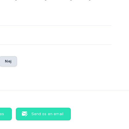
3
Nej
os
Send os en email