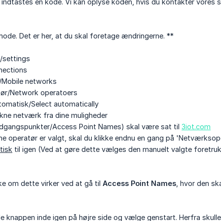
 indtastes en kode. Vi kan oplyse koden, hvis du kontakter vores 
mode. Det er her, at du skal foretage ændringerne. **
r/settings
nections
/Mobile networks
ør/Network operatoers
tomatisk/Select automatically
kne netværk fra dine muligheder
gangspunkter/Access Point Names) skal være sat til
3iot.com
e operatør er valgt, skal du klikke endnu en gang på 'Netværksop
tisk
til igen (Ved at gøre dette vælges den manuelt valgte foretru
e om dette virker ved at gå til
Access Point Names
, hvor den sk
de knappen inde igen på højre side og vælge genstart. Herfra skull