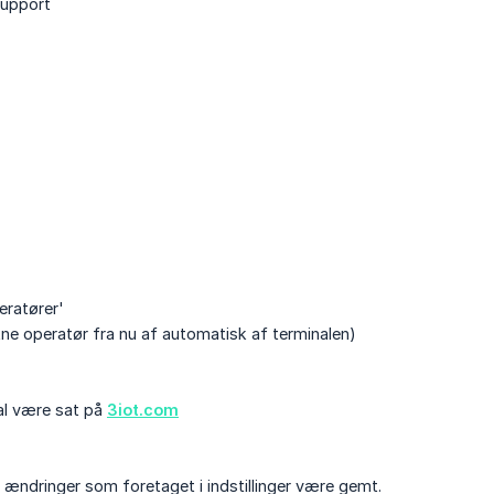
support
eratører'
kne operatør fra nu af automatisk af terminalen)
al være sat på
3iot.com
e ændringer som foretaget i indstillinger være gemt.