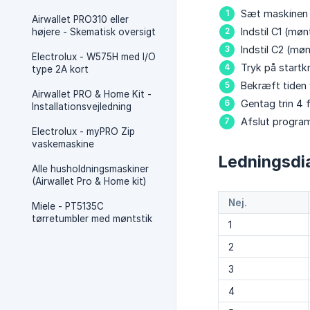
Sæt maskinen i 
Airwallet PRO310 eller
Indstil C1 (mønt
højere - Skematisk oversigt
Indstil C2 (mønt
Electrolux - W575H med I/O
Tryk på startk
type 2A kort
Bekræft tiden 
Airwallet PRO & Home Kit -
Gentag trin 4 
Installationsvejledning
Afslut progra
Electrolux - myPRO Zip
vaskemaskine
Ledningsdi
Alle husholdningsmaskiner
(Airwallet Pro & Home kit)
Nej.
Miele - PT5135C
tørretumbler med møntstik
1
2
3
4