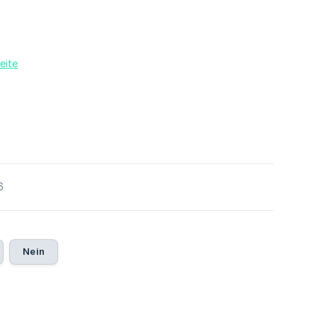
eite
6
Nein