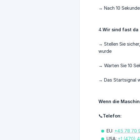
→ Nach 10 Sekunden
4.
Wir sind fast da
→ Stellen Sie siche
wurde
→ Warten Sie 10 Se
→ Das Startsignal w
Wenn die Maschine
📞
Telefon:
EU:
+45 78 70 
USA:
+1 (470) 