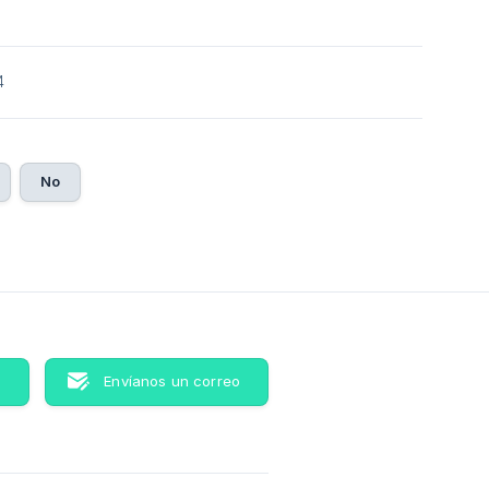
4
No
s
Envíanos un correo