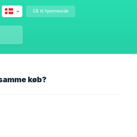
Gå til hjemmeside
t samme køb?