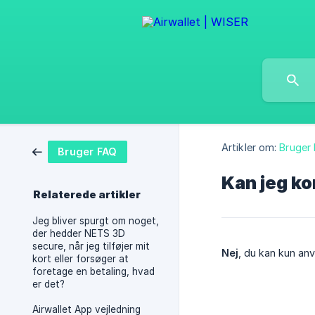
Artikler om:
Bruger
Bruger FAQ
Kan jeg k
Relaterede artikler
Jeg bliver spurgt om noget,
der hedder NETS 3D
secure, når jeg tilføjer mit
Nej
, du kan kun an
kort eller forsøger at
foretage en betaling, hvad
er det?
Airwallet App vejledning